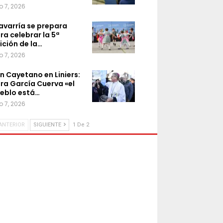
o 7, 2026
avarría se prepara
ra celebrar la 5ª
ición de la…
o 7, 2026
n Cayetano en Liniers:
ra García Cuerva «el
eblo está…
o 7, 2026
ANTERIOR
SIGUIENTE
1 De 2