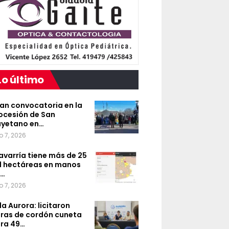
Lo último
an convocatoria en la
ocesión de San
yetano en…
o 7, 2026
avarría tiene más de 25
l hectáreas en manos
e…
o 7, 2026
lla Aurora: licitaron
ras de cordón cuneta
ra 49…