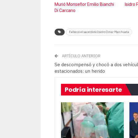
Murió Monseñor Emilio Bianchi
Isidro 
Di Carcano
Falleció el sacerdote Isidro Omar Marchueta
ARTÍCULO ANTERIOR
Se descompensó y chocó a dos vehícu
estacionados: un herido
Podría interesarte