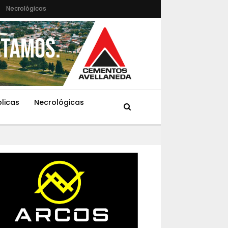
Necrológicas
blicas
Necrológicas