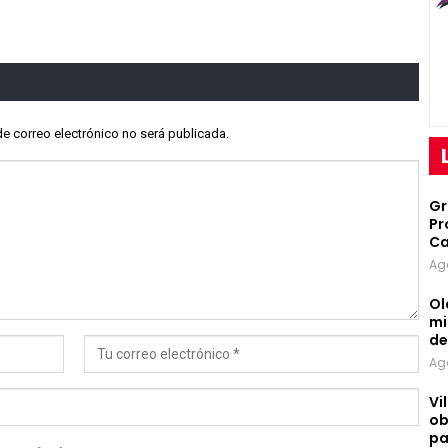
de correo electrónico no será publicada.
Gr
Pr
Ca
Ag
Ol
mi
d
Ag
Vi
ob
pa