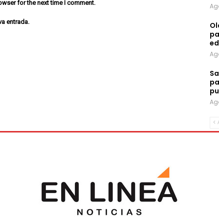
owser for the next time I comment.
Ag
va entrada.
Ol
pa
ed
Ag
Sa
pa
pu
Ag