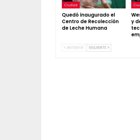
Ciudad
Ci
Quedó inaugurado el
Wes
Centro de Recolección
y d
de Leche Humana
tec
em
ANTERIOR
SIGUIENTE