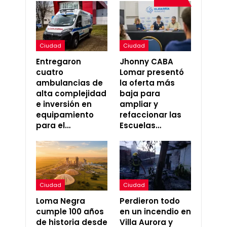
Ciudad
Ciudad
Entregaron
Jhonny CABA
cuatro
Lomar presentó
ambulancias de
la oferta más
alta complejidad
baja para
e inversión en
ampliar y
equipamiento
refaccionar las
para el…
Escuelas…
Ciudad
Ciudad
Loma Negra
Perdieron todo
cumple 100 años
en un incendio en
de historia desde
Villa Aurora y