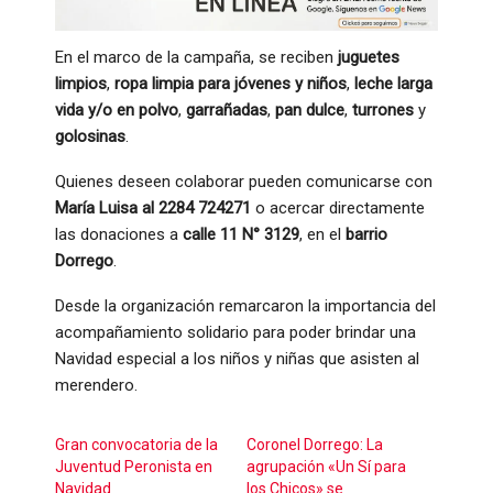
En el marco de la campaña, se reciben
juguetes
limpios
,
ropa limpia para jóvenes y niños
,
leche larga
vida y/o en polvo
,
garrañadas
,
pan dulce
,
turrones
y
golosinas
.
Quienes deseen colaborar pueden comunicarse con
María Luisa al 2284 724271
o acercar directamente
las donaciones a
calle 11 N° 3129
, en el
barrio
Dorrego
.
Desde la organización remarcaron la importancia del
acompañamiento solidario para poder brindar una
Navidad especial a los niños y niñas que asisten al
merendero.
Gran convocatoria de la
Coronel Dorrego: La
Juventud Peronista en
agrupación «Un Sí para
Navidad
los Chicos» se