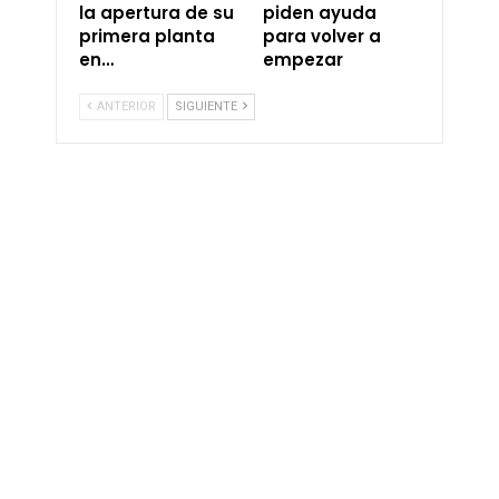
la apertura de su
piden ayuda
primera planta
para volver a
en…
empezar
ANTERIOR
SIGUIENTE