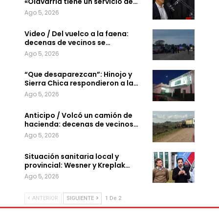
«Olavarría tiene un servicio de…
Ago 5, 2026
Video / Del vuelco a la faena:
decenas de vecinos se…
Ago 5, 2026
“Que desaparezcan”: Hinojo y
Sierra Chica respondieron a la…
Ago 5, 2026
Anticipo / Volcó un camión de
hacienda: decenas de vecinos…
Ago 5, 2026
Situación sanitaria local y
provincial: Wesner y Kreplak…
Ago 5, 2026
ANTERIOR
SIGUIENTE
1 De 2