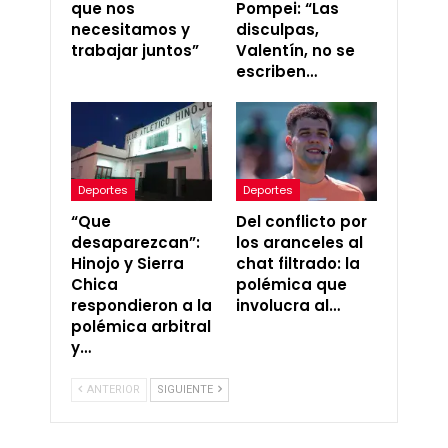
que nos
Pompei: “Las
necesitamos y
disculpas,
trabajar juntos”
Valentín, no se
escriben…
Deportes
Deportes
“Que
Del conflicto por
desaparezcan”:
los aranceles al
Hinojo y Sierra
chat filtrado: la
Chica
polémica que
respondieron a la
involucra al…
polémica arbitral
y…
ANTERIOR
SIGUIENTE