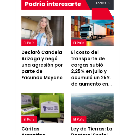
Podría interesarte
Todas
El País
El País
Declaró Candela
El costo del
Arizaga y negó
transporte de
una agresión por
cargas subió
parte de
2,25% en julio y
Facundo Moyano
acumuló un 25%
de aumento en…
El País
El País
Cáritas
Ley de Tierras: La