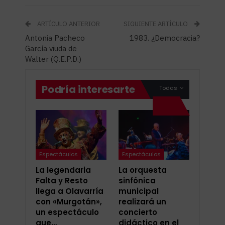
ARTÍCULO ANTERIOR
SIGUIENTE ARTÍCULO
Antonia Pacheco
1983. ¿Democracia?
García viuda de
Walter (Q.E.P.D.)
Podría interesarte
Todas
Espectáculos
Espectáculos
La legendaria
La orquesta
Falta y Resto
sinfónica
llega a Olavarría
municipal
con «Murgotán»,
realizará un
un espectáculo
concierto
que…
didáctico en el