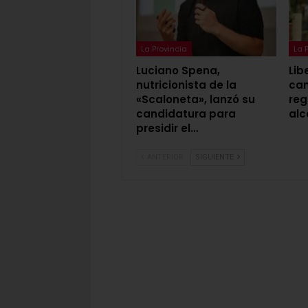
La Provincia
La 
Luciano Spena,
Lib
nutricionista de la
cam
«Scaloneta», lanzó su
reg
candidatura para
alc
presidir el…
ANTERIOR
SIGUIENTE