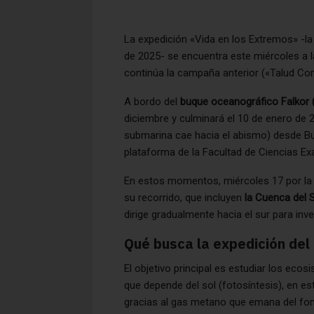
La expedición «Vida en los Extremos» -la
de 2025- se encuentra este miércoles a l
continúa la campaña anterior («Talud Cont
A bordo del
buque oceanográfico Falkor (
diciembre y culminará el 10 de enero de 2
submarina cae hacia el abismo) desde Bu
plataforma de la Facultad de Ciencias Ex
En estos momentos, miércoles 17 por la m
su recorrido, que incluyen
la Cuenca del 
dirige gradualmente hacia el sur para in
Qué busca la expedición de
El objetivo principal es estudiar los ecos
que depende del sol (fotosíntesis), en es
gracias al gas metano que emana del fo