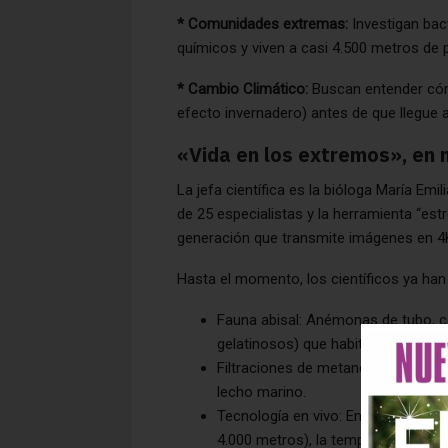
* Comunidades extremas:
Investigan bac
químicos y viven a casi 4.500 metros de 
* Cambio Climático:
Buscan entender có
efecto invernadero) antes de que llegue a
«Vida en los extremos», en
La jefa científica es la bióloga María Em
de 25 especialistas y la herramienta “est
generación que transmite imágenes en 4K
Hasta el momento, los científicos ya han 
Fauna abisal: Anémonas de tubo, co
gelatinosos) que habitan en la pen
Filtraciones de metano: El objetivo
lecho marino.
Tecnología en vivo: En la pantalla
4.000 metros), la temperatura del