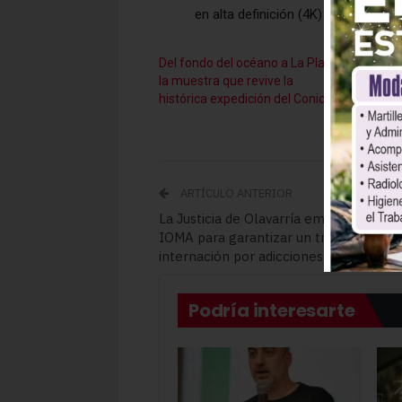
en alta definición (4K) se pueden a
Del fondo del océano a La Plata:
La Anm
la muestra que revive la
que pr
histórica expedición del Conicet
menos 
ARTÍCULO ANTERIOR
La Justicia de Olavarría embargó fondo
IOMA para garantizar un tratamiento 
internación por adicciones de un olava
Podría interesarte