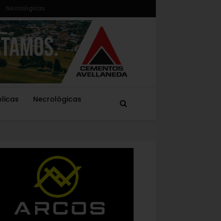
Necrológicas
blicas
Necrológicas