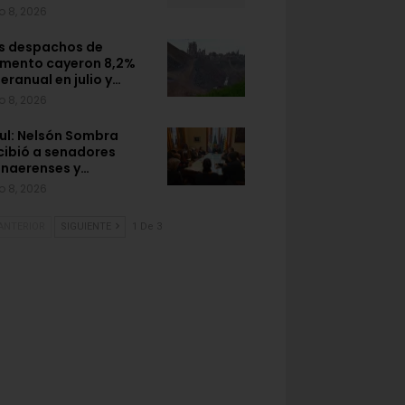
o 8, 2026
s despachos de
mento cayeron 8,2%
teranual en julio y…
o 8, 2026
ul: Nelsón Sombra
cibió a senadores
naerenses y…
o 8, 2026
ANTERIOR
SIGUIENTE
1 De 3