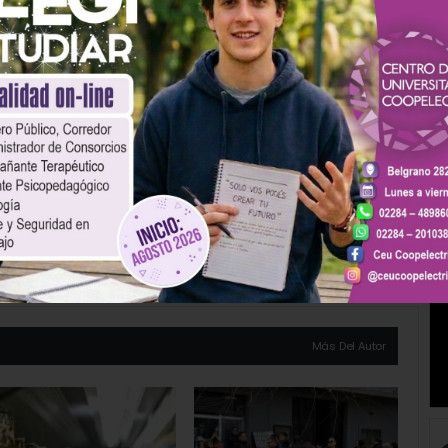
preciar en el canal de YouTube del Schmidt Ocean Institute.
at autorizó un nuevo kit
Un kit de producción nacional
ocesa más muestras en
permite hacer la prueba PCR
tiempo y a menos costo
más rápida y económica
SIGUIENTE ARTÍCULO
s de
Cementos Avellaneda desmintió
de
«categóricamente» que haya despidos masivos
rriense
en la fábrica de Olavarría
Más Del Autor