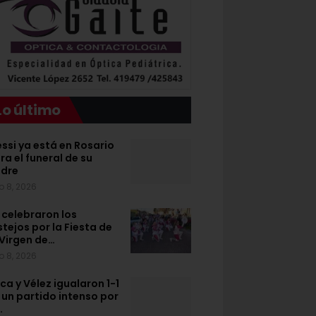
Lo último
ssi ya está en Rosario
ra el funeral de su
dre
o 8, 2026
 celebraron los
stejos por la Fiesta de
 Virgen de…
o 8, 2026
ca y Vélez igualaron 1-1
 un partido intenso por
…