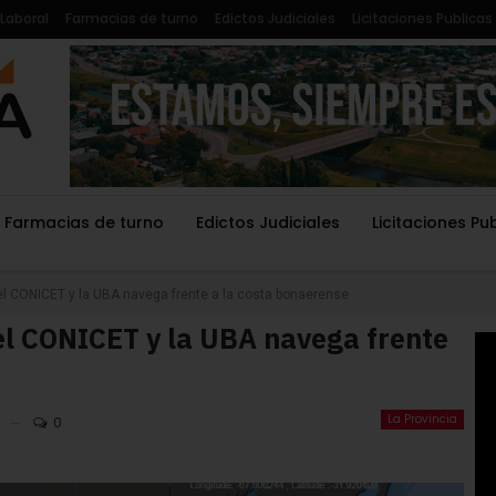
Laboral
Farmacias de turno
Edictos Judiciales
Licitaciones Publicas
Farmacias de turno
Edictos Judiciales
Licitaciones Pu
el CONICET y la UBA navega frente a la costa bonaerense
el CONICET y la UBA navega frente
La Provincia
0