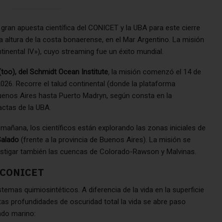
 gran apuesta científica del CONICET y la UBA para este cierre
a altura de la costa bonaerense, en el Mar Argentino. La misión
inental IV»), cuyo streaming fue un éxito mundial.
too), del Schmidt Ocean Institute
,
la misión comenzó el 14 de
026. Recorre el talud continental (donde la plataforma
enos Aires hasta Puerto Madryn, según consta en la
actas de la UBA.
añana, los científicos están explorando las zonas iniciales de
Salado
(frente a la provincia de Buenos Aires). La misión se
vestigar también las cuencas de Colorado-Rawson y Malvinas.
l CONICET
istemas quimiosintéticos. A diferencia de la vida en la superficie
tas profundidades de oscuridad total la vida se abre paso
ndo marino: