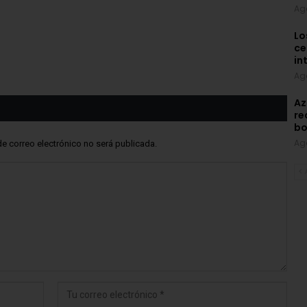
Ag
Lo
ce
in
Ag
Az
re
bo
Ag
de correo electrónico no será publicada.