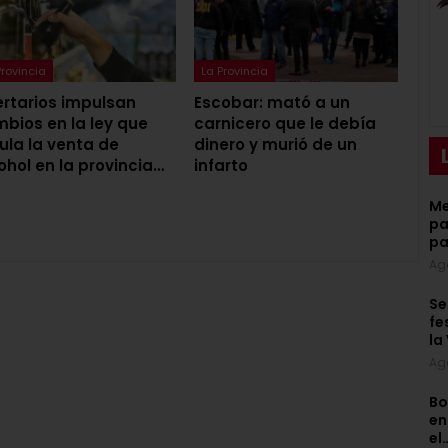
Provincia
La Provincia
ertarios impulsan
Escobar: mató a un
bios en la ley que
carnicero que le debía
ula la venta de
dinero y murió de un
ohol en la provincia…
infarto
Me
pa
pa
Ag
Se
fe
la
Ag
Bo
en
el