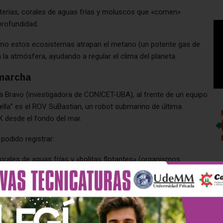
terias, corales de aguas frías y moluscos que «comen»
profundidad.
mo estos ecosistemas atrapan el metano (un potente gas de
 la atmósfera, ayudando a regular el clima del planeta.
 marcha
ilia Bravo (investigadora de CONICET-UBA), al frente de un equipo
rella” es el ROV SuBastian, un robot submarino de última
 desde el fondo del mar.
podido registrar:
rales de aguas frías y «bolitas flotantes» (organismos
umbra total.
 central de la misión, donde se observa cómo el gas surge del
 se pueden ver los datos de profundidad (a veces superando los
 agua y las coordenadas exactas de cada hallazgo. Las imágenes