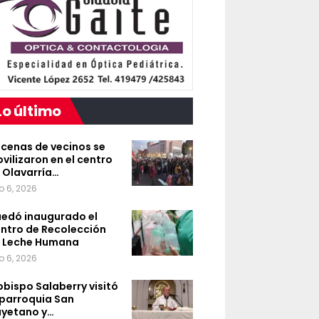
Lo último
cenas de vecinos se
vilizaron en el centro
 Olavarría…
o 6, 2026
edó inaugurado el
ntro de Recolección
 Leche Humana
o 6, 2026
 obispo Salaberry visitó
 parroquia San
yetano y…