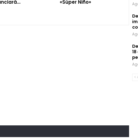
unciará…
«Súper Niño»
Ag
De
im
co
Ag
De
18
pe
Ag