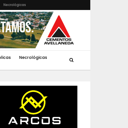
Necrológicas
blicas
Necrológicas