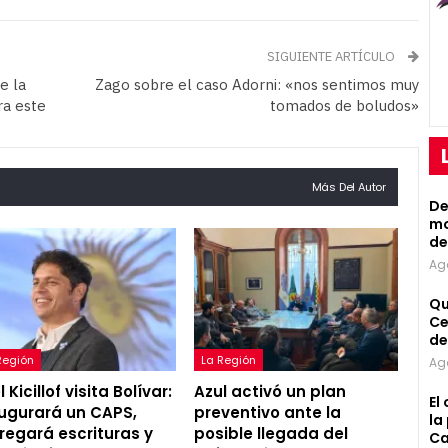
SIGUIENTE ARTÍCULO
e la
Zago sobre el caso Adorni: «nos sentimos muy
ra este
tomados de boludos»
Más Del Autor
De
mo
de
Ag
Qu
Ce
de
Región
La Región
Ag
 Kicillof visita Bolívar:
Azul activó un plan
El
ugurará un CAPS,
preventivo ante la
la
regará escrituras y
posible llegada del
Ca