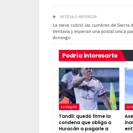
ARTÍCULO ANTERIOR
La nieve cubrió las cumbres de Sierra d
Ventana y esperan una postal única pa
domingo
Podría interesarte
La Región
La 
Tandil: quedó firme la
Axel
condena que obliga a
ina
Huracán a pagarle a
ent