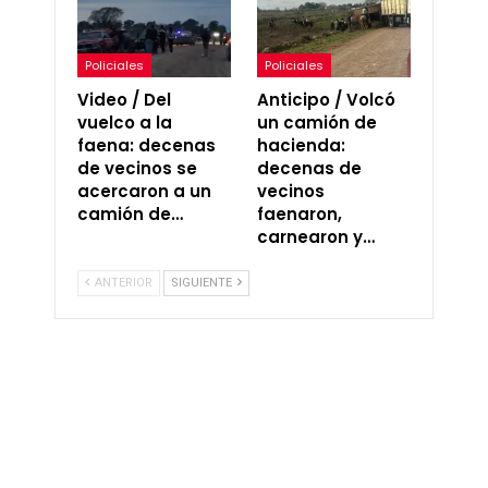
Policiales
Policiales
Video / Del
Anticipo / Volcó
vuelco a la
un camión de
faena: decenas
hacienda:
de vecinos se
decenas de
acercaron a un
vecinos
camión de…
faenaron,
carnearon y…
ANTERIOR
SIGUIENTE