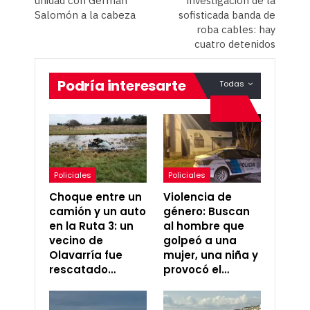
unidad con Germán
investigación de la
Salomón a la cabeza
sofisticada banda de
roba cables: hay
cuatro detenidos
Podría interesarte
Todas
Policiales
Policiales
Choque entre un
Violencia de
camión y un auto
género: Buscan
en la Ruta 3: un
al hombre que
vecino de
golpeó a una
Olavarría fue
mujer, una niña y
rescatado…
provocó el…