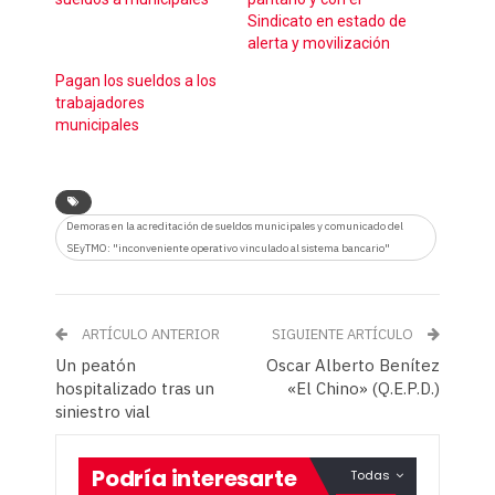
Sindicato en estado de
alerta y movilización
Pagan los sueldos a los
trabajadores
municipales
Demoras en la acreditación de sueldos municipales y comunicado del
SEyTMO: "inconveniente operativo vinculado al sistema bancario"
ARTÍCULO ANTERIOR
SIGUIENTE ARTÍCULO
Un peatón
Oscar Alberto Benítez
hospitalizado tras un
«El Chino» (Q.E.P.D.)
siniestro vial
Podría interesarte
Todas