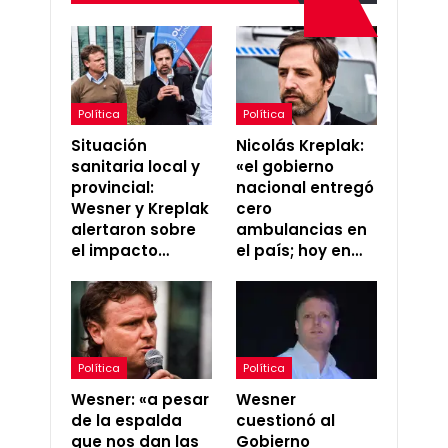
Política
Política
Situación
Nicolás Kreplak:
sanitaria local y
«el gobierno
provincial:
nacional entregó
Wesner y Kreplak
cero
alertaron sobre
ambulancias en
el impacto…
el país; hoy en…
Política
Política
Wesner: «a pesar
Wesner
de la espalda
cuestionó al
que nos dan las
Gobierno