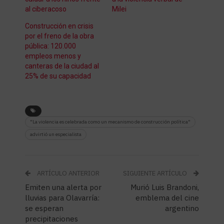
al ciberacoso
Milei
Construcción en crisis
por el freno de la obra
pública: 120.000
empleos menos y
canteras de la ciudad al
25% de su capacidad
"La violencia es celebrada como un mecanismo de construcción política"
advirtió un especialista
ARTÍCULO ANTERIOR
SIGUIENTE ARTÍCULO
Emiten una alerta por
Murió Luis Brandoni,
lluvias para Olavarría:
emblema del cine
se esperan
argentino
precipitaciones