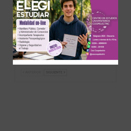
Política
Política
Senado: Primeros
Centenario de
movimientos
Loma Negra:
para eliminar el
Mindlin apuesta
limite que impide
a la
la re-reelección
recuperación de
de…
la construcción y
pone…
ANTERIOR
SIGUIENTE