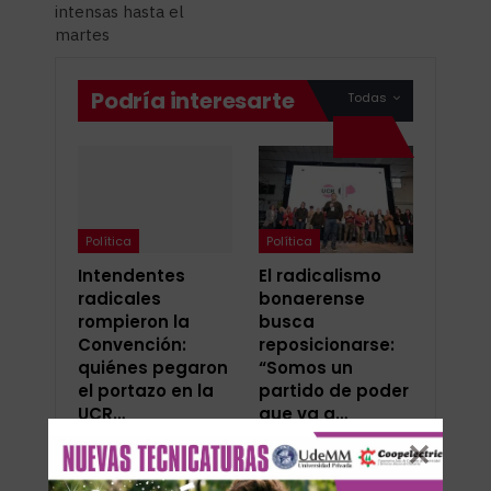
intensas hasta el
martes
Podría interesarte
Todas
Política
Política
Intendentes
El radicalismo
radicales
bonaerense
rompieron la
busca
Convención:
reposicionarse:
quiénes pegaron
“Somos un
el portazo en la
partido de poder
UCR…
que va a…