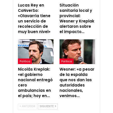
Lucas Rey en
Situación
CoNverSo:
sanitaria local y
«Olavarría tiene
provincial:
un servicio de
Wesner y Kreplak
recolección de
alertaron sobre
muy buen nivel»
el impacto…
Política
Política
Nicolás Kreplak:
Wesner: «a pesar
«el gobierno
de la espalda
nacional entregó
que nos dan las
cero
autoridades
ambulancias en
nacionales,
el país; hoy en…
venimos…
ANTERIOR
SIGUIENTE