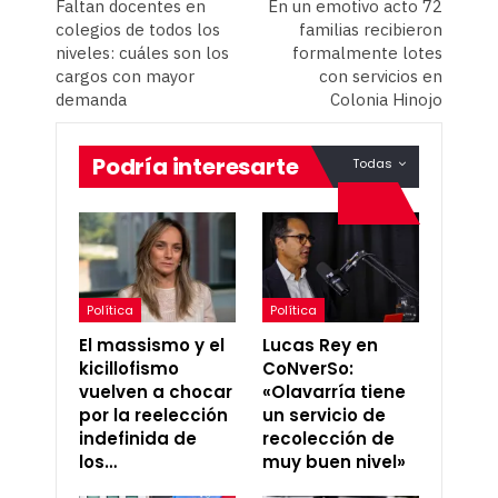
Faltan docentes en
En un emotivo acto 72
colegios de todos los
familias recibieron
niveles: cuáles son los
formalmente lotes
cargos con mayor
con servicios en
demanda
Colonia Hinojo
Podría interesarte
Todas
Política
Política
El massismo y el
Lucas Rey en
kicillofismo
CoNverSo:
vuelven a chocar
«Olavarría tiene
por la reelección
un servicio de
indefinida de
recolección de
los…
muy buen nivel»