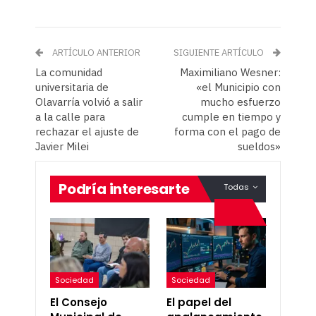
ARTÍCULO ANTERIOR
SIGUIENTE ARTÍCULO
La comunidad
Maximiliano Wesner:
universitaria de
«el Municipio con
Olavarría volvió a salir
mucho esfuerzo
a la calle para
cumple en tiempo y
rechazar el ajuste de
forma con el pago de
Javier Milei
sueldos»
Podría interesarte
Todas
Sociedad
Sociedad
El Consejo
El papel del