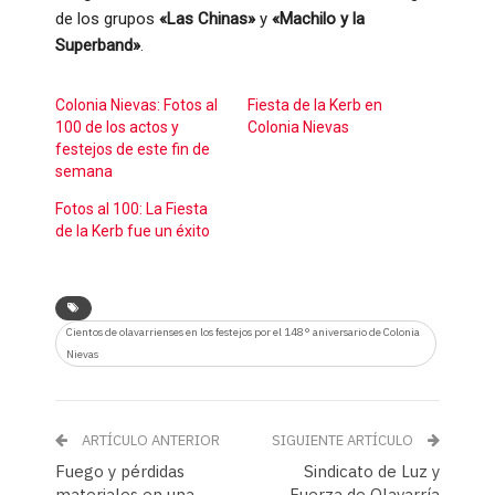
de los grupos
«Las Chinas»
y
«Machilo y la
Superband»
.
Colonia Nievas: Fotos al
Fiesta de la Kerb en
100 de los actos y
Colonia Nievas
festejos de este fin de
semana
Fotos al 100: La Fiesta
de la Kerb fue un éxito
Cientos de olavarrienses en los festejos por el 148° aniversario de Colonia
Nievas
ARTÍCULO ANTERIOR
SIGUIENTE ARTÍCULO
Fuego y pérdidas
Sindicato de Luz y
materiales en una
Fuerza de Olavarría