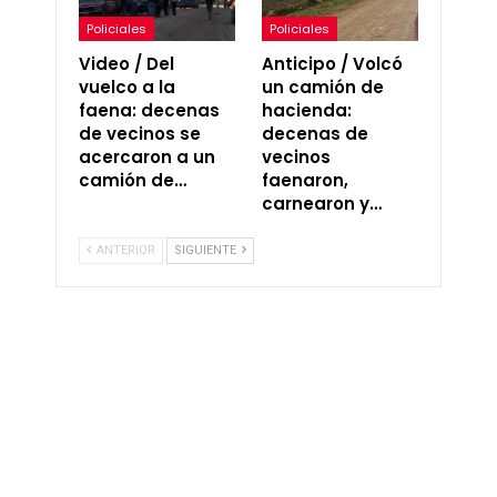
Policiales
Policiales
Video / Del
Anticipo / Volcó
vuelco a la
un camión de
faena: decenas
hacienda:
de vecinos se
decenas de
acercaron a un
vecinos
camión de…
faenaron,
carnearon y…
ANTERIOR
SIGUIENTE