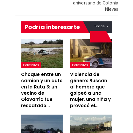
aniversario de Colonia
Nievas
Podría interesarte
Todas
Policiales
Policiales
Choque entre un
Violencia de
camión y un auto
género: Buscan
en la Ruta 3: un
al hombre que
vecino de
golpeó a una
Olavarría fue
mujer, una niña y
rescatado…
provocó el…