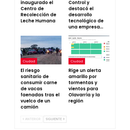
inaugurado el
Control y
Centro de
destacó el
Recolección de
desarrollo
Leche Humana
tecnológico de
una empresa…
Ciudad
Ciudad
El riesgo
Rige un alerta
sanitario de
amarillo por
consumir carne
tormentas y
de vacas
vientos para
faenadas tras el
Olavarría y la
vuelco de un
región
camión
ANTERIOR
SIGUIENTE