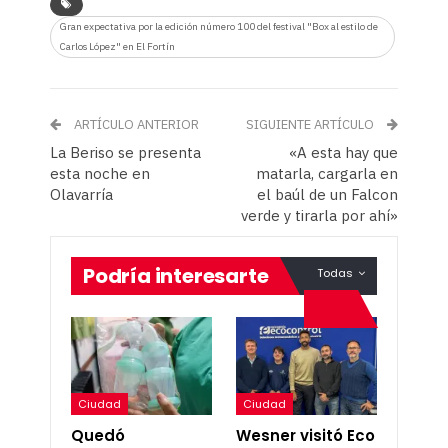
Gran expectativa por la edición número 100 del festival "Box al estilo de
Carlos López" en El Fortín
ARTÍCULO ANTERIOR
SIGUIENTE ARTÍCULO
La Beriso se presenta
«A esta hay que
esta noche en
matarla, cargarla en
Olavarría
el baúl de un Falcon
verde y tirarla por ahí»
Podría interesarte
Todas
Ciudad
Ciudad
Quedó
Wesner visitó Eco