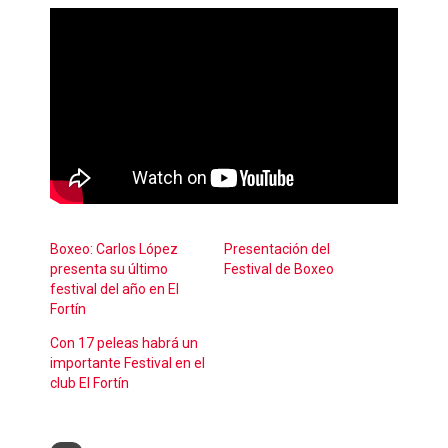
Boxeo: Carlos López
Presentación del
presenta su último
Festival de Boxeo
festival del año en El
Fortín
Con 17 peleas habrá un
importante Festival en el
club El Fortín