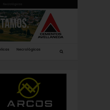
Necrológicas
blicas
Necrológicas