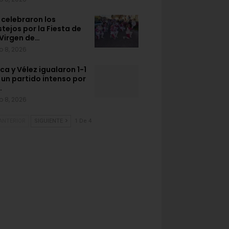
 celebraron los
stejos por la Fiesta de
 Virgen de…
o 8, 2026
ca y Vélez igualaron 1-1
 un partido intenso por
…
o 8, 2026
ANTERIOR
SIGUIENTE
1 De 4