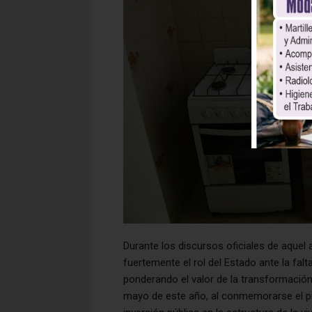
Durante los discursos oficiales de aquel
fuertemente el rol del Estado ante la falt
ponderando el valor de la transformación
mayo de este año, al conmemorarse el prim