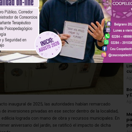
¿B
Li
cu
Ag
Bo
y 
Ag
 acto inaugural de 2025, las autoridades habían remarcado
a de inversiones privadas en ese sector dentro de la localidad,
Me
 edilicia lograda con mano de obra y recursos municipales. En
pa
pa
er aniversario del jardín, se ratificó el impacto de dicha
Ag