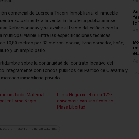
vienda.
Se
ón comercial de Lucrecia Tricerri Inmobiliaria, el inmueble
fe
entra actualmente a la venta. En la oferta publicitaria se
la
a Refaccionada» y se exhibe el frente del edificio con la
Ag
iva municipal visible. Entre las especificaciones técnicas
Bo
e de 10,80 metros por 33 metros, cocina, living comedor, baño,
en
auto y un amplio patio.
el
Ag
rtidumbre sobre la continuidad del contrato locativo del
ado íntegramente con fondos públicos del Partido de Olavarría y
 mercado inmobiliario privado.
ran un Jardín Maternal
Loma Negra celebró su 122º
pal en Loma Negra
aniversario con una fiesta en
Plaza Libertad
na el Jardín Maternal Municipal La Lomita