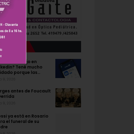
Lo último
uscás trabajo en
nkedin? Tené mucho
idado porque las…
o 9, 2026
rges antes de Foucault
Derrida
o 9, 2026
ssi ya está en Rosario
ra el funeral de su
dre
o 8, 2026