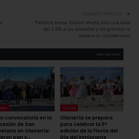
SIGUIENTE ARTÍCULO
e
Paritaria tensa: Kicillof ofertó sólo una suba
del 2,5% a los docentes y los gremios ni
siquiera lo consideraron
Más Del Autor
udad
Ciudad
n convocatoria en la
Olavarría se prepara
cesión de San
para celebrar la 5ª
etano en Olavarría:
edición de la Fiesta del
ieron pan y…
Día del Inmigrante