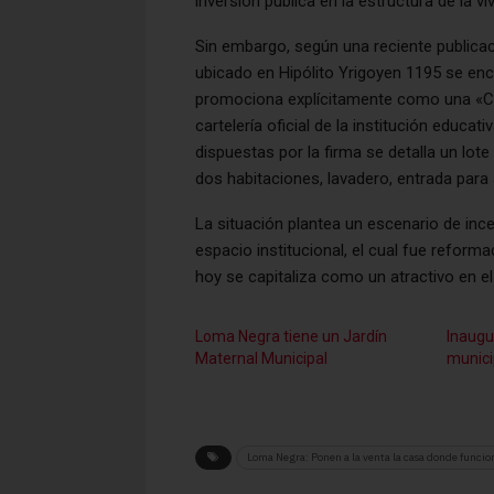
inversión pública en la estructura de la vi
Sin embargo, según una reciente publicaci
ubicado en Hipólito Yrigoyen 1195 se encu
promociona explícitamente como una «Cas
cartelería oficial de la institución educat
dispuestas por la firma se detalla un lot
dos habitaciones, lavadero, entrada para 
La situación plantea un escenario de ince
espacio institucional, el cual fue reform
hoy se capitaliza como un atractivo en el
Loma Negra tiene un Jardín
Inaugu
Maternal Municipal
munici
Loma Negra: Ponen a la venta la casa donde funcio