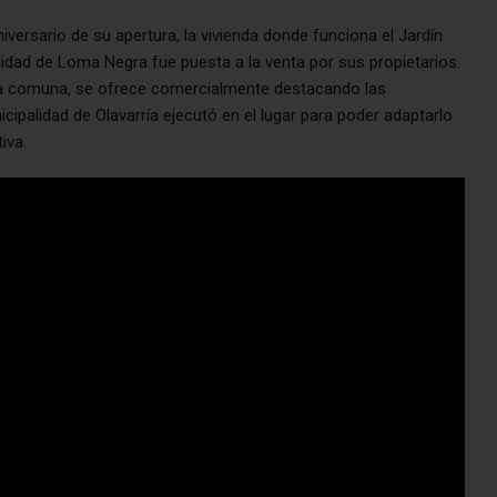
versario de su apertura, la vivienda donde funciona el Jardín
lidad de Loma Negra fue puesta a la venta por sus propietarios.
 la comuna, se ofrece comercialmente destacando las
ipalidad de Olavarría ejecutó en el lugar para poder adaptarlo
iva.