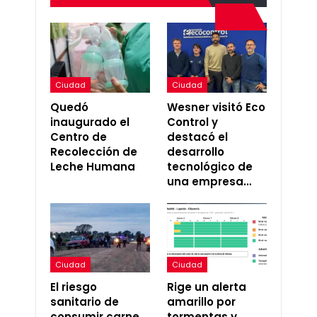
Ciudad
Ciudad
Quedó
Wesner visitó Eco
inaugurado el
Control y
Centro de
destacó el
Recolección de
desarrollo
Leche Humana
tecnológico de
una empresa…
Ciudad
Ciudad
El riesgo
Rige un alerta
sanitario de
amarillo por
consumir carne
tormentas y