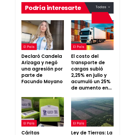
Podría interesarte
Todas
El País
El País
Declaró Candela
El costo del
Arizaga y negó
transporte de
una agresión por
cargas subió
parte de
2,25% en julio y
Facundo Moyano
acumuló un 25%
de aumento en…
El País
El País
Cáritas
Ley de Tierras: La