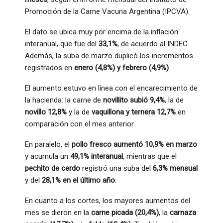
Promoción de la Carne Vacuna Argentina (IPCVA).
El dato se ubica muy por encima de la inflación
interanual, que fue del
33,1%
, de acuerdo al INDEC.
Además, la suba de marzo duplicó los incrementos
registrados en
enero (4,8%) y febrero (4,9%)
.
El aumento estuvo en línea con el encarecimiento de
la hacienda: la carne de
novillito subió 9,4%
, la de
novillo 12,8%
y la de
vaquillona y ternera 12,7%
en
comparación con el mes anterior.
En paralelo, el
pollo fresco aumentó 10,9% en marzo
y acumula un
49,1% interanual
, mientras que el
pechito de cerdo
registró una suba del
6,3% mensual
y del
28,1% en el último año
.
En cuanto a los cortes, los mayores aumentos del
mes se dieron en la
carne picada (20,4%)
, la
carnaza