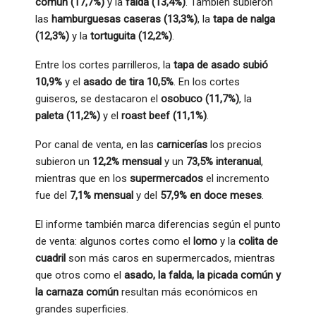
común (17,7%)
y la
falda (13,4%)
. También subieron
las
hamburguesas caseras (13,3%)
, la
tapa de nalga
(12,3%)
y la
tortuguita (12,2%)
.
Entre los cortes parrilleros, la
tapa de asado subió
10,9%
y el
asado de tira 10,5%
. En los cortes
guiseros, se destacaron el
osobuco (11,7%)
, la
paleta (11,2%)
y el
roast beef (11,1%)
.
Por canal de venta, en las
carnicerías
los precios
subieron un
12,2% mensual
y un
73,5% interanual
,
mientras que en los
supermercados
el incremento
fue del
7,1% mensual
y del
57,9% en doce meses
.
El informe también marca diferencias según el punto
de venta: algunos cortes como el
lomo
y la
colita de
cuadril
son más caros en supermercados, mientras
que otros como el
asado, la falda, la picada común y
la carnaza común
resultan más económicos en
grandes superficies.