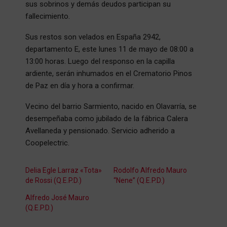
sus sobrinos y demás deudos participan su
fallecimiento.
Sus restos son velados en España 2942,
departamento E, este lunes 11 de mayo de 08:00 a
13:00 horas. Luego del responso en la capilla
ardiente, serán inhumados en el Crematorio Pinos
de Paz en día y hora a confirmar.
Vecino del barrio Sarmiento, nacido en Olavarría, se
desempeñaba como jubilado de la fábrica Calera
Avellaneda y pensionado. Servicio adherido a
Coopelectric.
Delia Egle Larraz «Tota»
Rodolfo Alfredo Mauro
de Rossi (Q.E.P.D.)
“Nene” (Q.E.P.D.)
Alfredo José Mauro
(Q.E.P.D.)