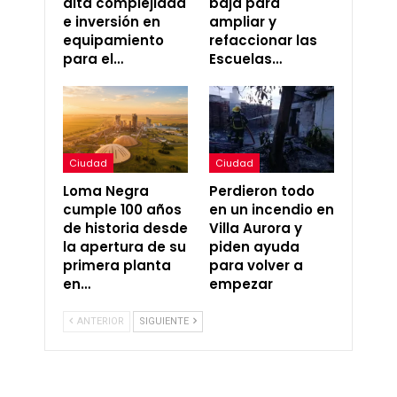
alta complejidad
baja para
e inversión en
ampliar y
equipamiento
refaccionar las
para el…
Escuelas…
Ciudad
Ciudad
Loma Negra
Perdieron todo
cumple 100 años
en un incendio en
de historia desde
Villa Aurora y
la apertura de su
piden ayuda
primera planta
para volver a
en…
empezar
ANTERIOR
SIGUIENTE