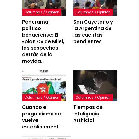
Columnas / Opinión
Columnas / Opinión
Panorama
San Cayetano y
político
la Argentina de
bonaerense: El
las cuentas
«plan C» de Milei,
pendientes
las sospechas
detrás de la
movida…
Columnas / Opinión
Columnas / Opinión
Cuando el
Tiempos de
progresismo se
Inteligecia
vuelve
Artificial
establishment