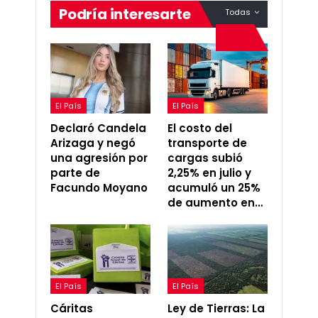
Podría interesarte
Todas
El País
El País
Declaró Candela
El costo del
Arizaga y negó
transporte de
una agresión por
cargas subió
parte de
2,25% en julio y
Facundo Moyano
acumuló un 25%
de aumento en…
El País
El País
Cáritas
Ley de Tierras: La