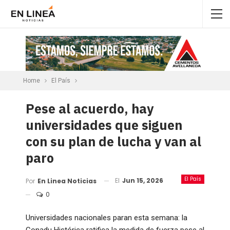
Home
El País
Pese al acuerdo, hay
universidades que siguen
con su plan de lucha y van al
paro
El País
El
Jun 15, 2026
Por
En Linea Noticias
0
Universidades nacionales paran esta semana: la
Conadu Histórica ratifica la medida de fuerza pese al