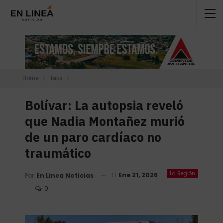
Home
Tapa
Bolívar: La autopsia reveló
que Nadia Montañez murió
de un paro cardíaco no
traumático
La Región
El
Ene 21, 2026
Por
En Linea Noticias
0