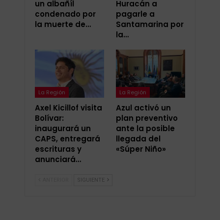
un albañíl
Huracán a
condenado por
pagarle a
la muerte de…
Santamarina por
la…
La Región
La Región
Axel Kicillof visita
Azul activó un
Bolívar:
plan preventivo
inaugurará un
ante la posible
CAPS, entregará
llegada del
escrituras y
«Súper Niño»
anunciará…
ANTERIOR
SIGUIENTE