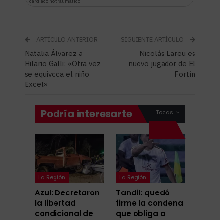
cardíaco no traumático
ARTÍCULO ANTERIOR
SIGUIENTE ARTÍCULO
Natalia Álvarez a
Nicolás Lareu es
Hilario Galli: «Otra vez
nuevo jugador de El
se equivoca el niño
Fortín
Excel»
Podría interesarte
Todas
La Región
La Región
Azul: Decretaron
Tandil: quedó
la libertad
firme la condena
condicional de
que obliga a