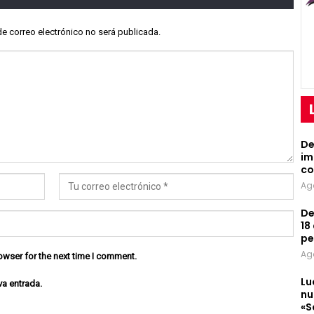
de correo electrónico no será publicada.
De
im
co
Ag
De
18
pe
Ag
owser for the next time I comment.
Lu
va entrada.
nu
«S