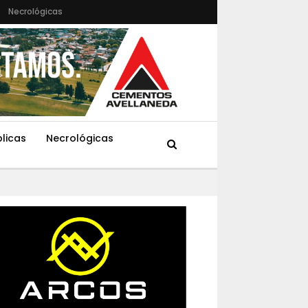
Necrológicas
blicas
Necrológicas