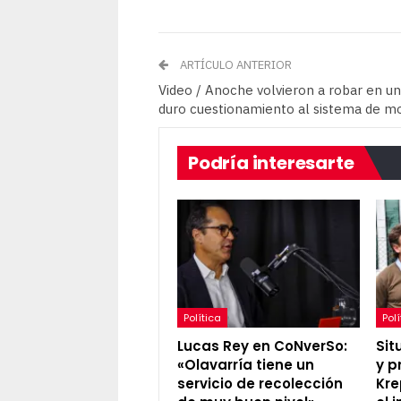
ARTÍCULO ANTERIOR
Video / Anoche volvieron a robar en un
duro cuestionamiento al sistema de m
Podría interesarte
Política
Polí
Lucas Rey en CoNverSo:
Sit
«Olavarría tiene un
y p
servicio de recolección
Kre