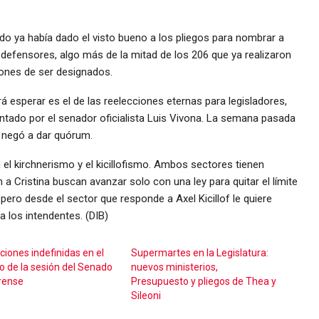
o ya había dado el visto bueno a los pliegos para nombrar a
y defensores, algo más de la mitad de los 206 que ya realizaron
iones de ser designados.
á esperar es el de las reelecciones eternas para legisladores,
ntado por el senador oficialista Luis Vivona. La semana pasada
e negó a dar quórum.
el kirchnerismo y el kicillofismo. Ambos sectores tienen
a Cristina buscan avanzar solo con una ley para quitar el límite
pero desde el sector que responde a Axel Kicillof le quiere
 los intendentes. (DIB)
ciones indefinidas en el
Supermartes en la Legislatura:
o de la sesión del Senado
nuevos ministerios,
rense
Presupuesto y pliegos de Thea y
Sileoni