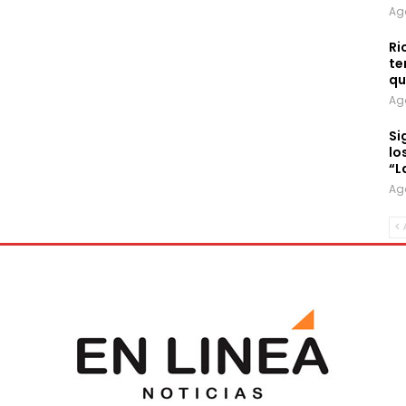
Ag
Ri
te
qu
Ag
Si
lo
“L
Ag