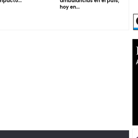
impacto…
ambulancias en el país;
hoy en…