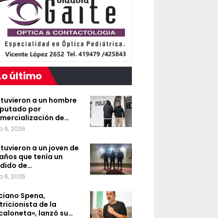
Lo último
tuvieron a un hombre
putado por
mercialización de…
o 6, 2026
tuvieron a un joven de
 años que tenía un
dido de…
o 6, 2026
ciano Spena,
tricionista de la
caloneta», lanzó su…