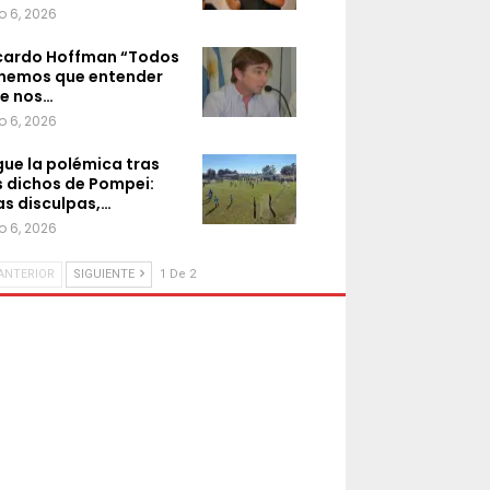
o 6, 2026
cardo Hoffman “Todos
nemos que entender
e nos…
o 6, 2026
gue la polémica tras
s dichos de Pompei:
as disculpas,…
o 6, 2026
ANTERIOR
SIGUIENTE
1 De 2