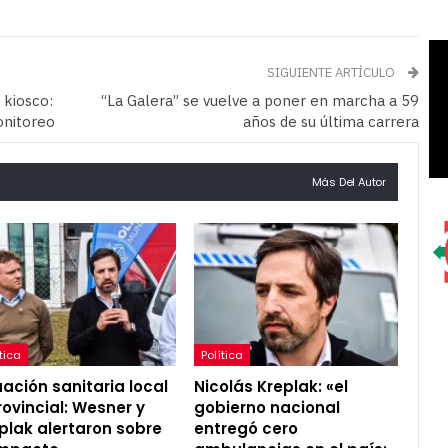
SIGUIENTE ARTÍCULO
 kiosco:
“La Galera” se vuelve a poner en marcha a 59
onitoreo
años de su última carrera
Más Del Autor
tica
Política
uación sanitaria local
Nicolás Kreplak: «el
rovincial: Wesner y
gobierno nacional
plak alertaron sobre
entregó cero