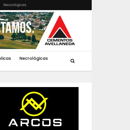
Necrológicas
blicas
Necrológicas