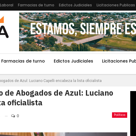
Laboral
Farmacias de turno
Edictos Judiciales
Licitaciones Publicas
Farmacias de turno
Edictos Judiciales
Licitaciones Pu
ogados de Azul: Luciano Capelli encabeza la lista oficialista
io de Abogados de Azul: Luciano
a oficialista
Política
6
0