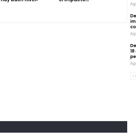
Ag
De
im
co
Ag
De
18
pe
Ag