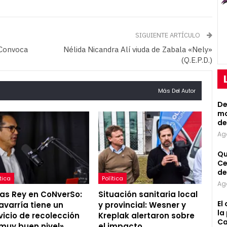
SIGUIENTE ARTÍCULO
 Convoca
Nélida Nicandra Alí viuda de Zabala «Nely»
(Q.E.P.D.)
Más Del Autor
De
mo
de
Ag
Qu
Ce
de
tica
Política
Ag
as Rey en CoNverSo:
Situación sanitaria local
El
avarría tiene un
y provincial: Wesner y
la
vicio de recolección
Kreplak alertaron sobre
Ca
muy buen nivel»
el impacto…