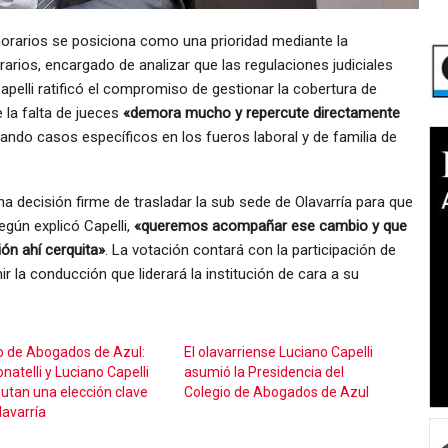
onorarios se posiciona como una prioridad mediante la
arios, encargado de analizar que las regulaciones judiciales
apelli ratificó el compromiso de gestionar la cobertura de
 la falta de jueces
«demora mucho y repercute directamente
itando casos específicos en los fueros laboral y de familia de
una decisión firme de trasladar la sub sede de Olavarría para que
Según explicó Capelli,
«queremos acompañar ese cambio y que
ión ahí cerquita»
. La votación contará con la participación de
ir la conducción que liderará la institución de cara a su
o de Abogados de Azul:
El olavarriense Luciano Capelli
natelli y Luciano Capelli
asumió la Presidencia del
putan una elección clave
Colegio de Abogados de Azul
lavarría