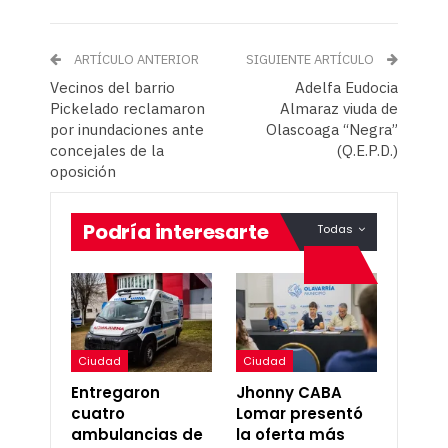
ARTÍCULO ANTERIOR
SIGUIENTE ARTÍCULO
Vecinos del barrio
Adelfa Eudocia
Pickelado reclamaron
Almaraz viuda de
por inundaciones ante
Olascoaga “Negra”
concejales de la
(Q.E.P.D.)
oposición
Podría interesarte
Todas
Ciudad
Ciudad
Entregaron
Jhonny CABA
cuatro
Lomar presentó
ambulancias de
la oferta más