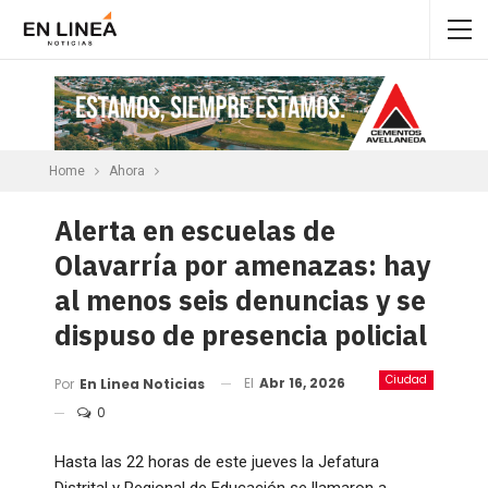
Home
Ahora
Alerta en escuelas de
Olavarría por amenazas: hay
al menos seis denuncias y se
dispuso de presencia policial
Ciudad
El
Abr 16, 2026
Por
En Linea Noticias
0
Hasta las 22 horas de este jueves la Jefatura
Distrital y Regional de Educación se llamaron a