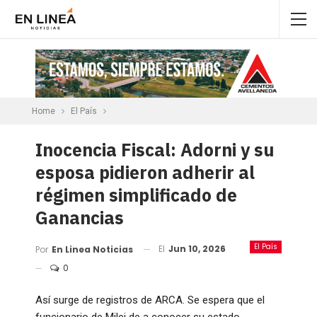
Home
El País
Inocencia Fiscal: Adorni y su
esposa pidieron adherir al
régimen simplificado de
Ganancias
El País
El
Jun 10, 2026
Por
En Linea Noticias
0
Así surge de registros de ARCA. Se espera que el
funcionario de Milei de a conocer su estado