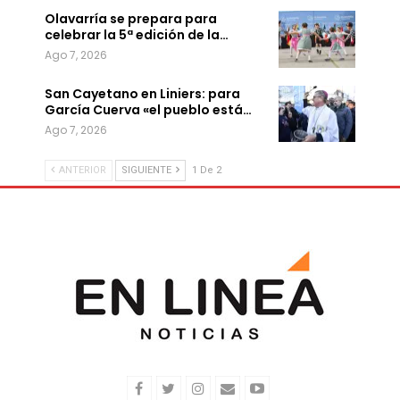
Olavarría se prepara para
celebrar la 5ª edición de la…
Ago 7, 2026
San Cayetano en Liniers: para
García Cuerva «el pueblo está…
Ago 7, 2026
ANTERIOR
SIGUIENTE
1 De 2